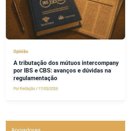
Opinião
A tributação dos mútuos intercompany
por IBS e CBS: avanços e dúvidas na
regulamentação
Por
Redação
/
17/05/2026
Apoiadores