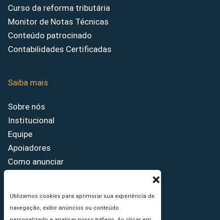
Curso da reforma tributária
Monitor de Notas Técnicas
Conteúdo patrocinado
Contabilidades Certificadas
Saiba mais
Sobre nós
Institucional
Equipe
Apoiadores
Como anunciar
Fale conosco
Termos de uso
Utilizamos cookies para aprimorar sua experiência de
Política de privacidade
navegação, exibir anúncios ou conteúdo
Princípios Editoriais
personalizado e analisar nosso tráfego. Ao clicar em