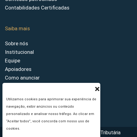
Contabilidades Certificadas
Saiba mais
Sobre nós
Institucional
Equipe
Apoiadores
Como anunciar
Fale conosco
Termos de uso
Utilizamos cookies para aprimorar sua experiência de
Política de privacidade
navegação, exibir anúncios ou conteúdo
Princípios Editoriais
personalizado e analisar nosso tráfego. Ao clicar em
“Aceitar todos”, você concorda com nosso uso de
cookies.
Copyright © 2026 - Portal da Reforma Tributária