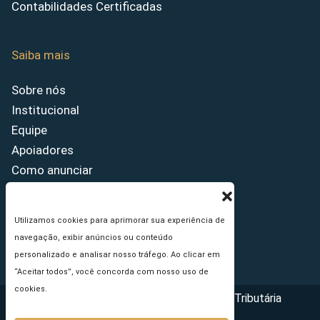
Contabilidades Certificadas
Saiba mais
Sobre nós
Institucional
Equipe
Apoiadores
Como anunciar
Fale conosco
Termos de uso
Utilizamos cookies para aprimorar sua experiência de
Política de privacidade
navegação, exibir anúncios ou conteúdo
Princípios Editoriais
personalizado e analisar nosso tráfego. Ao clicar em
“Aceitar todos”, você concorda com nosso uso de
cookies.
Copyright © 2026 - Portal da Reforma Tributária