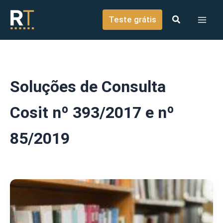
o
Ir para o conteúdo
conteúdo
Teste grátis
Soluções de Consulta
Cosit nº 393/2017 e nº
85/2019