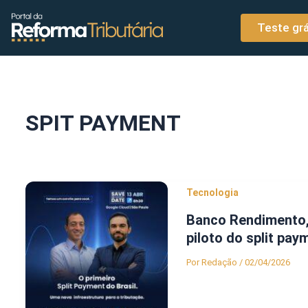
o
Ir para o conteúdo
conteúdo
Teste grá
SPIT PAYMENT
Tecnologia
Banco Rendimento,
piloto do split pay
Por
Redação
/
02/04/2026