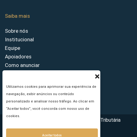
Saiba mais
Sobre nós
Institucional
Equipe
Apoiadores
Como anunciar
Fale conosco
Termos de uso
Utilizamos cookies para aprimorar sua experiência de
Política de privacidade
navegação, exibir anúncios ou conteúdo
Princípios Editoriais
personalizado e analisar nosso tráfego. Ao clicar em
“Aceitar todos”, você concorda com nosso uso de
cookies.
Copyright © 2026 - Portal da Reforma Tributária
Aceitar todos