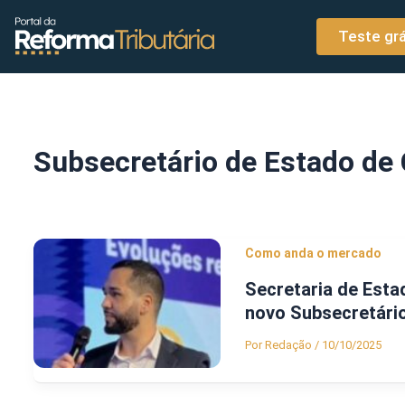
o
Ir para o conteúdo
conteúdo
Teste grá
Subsecretário de Estado de
Como anda o mercado
Secretaria de Esta
novo Subsecretári
Por
Redação
/
10/10/2025