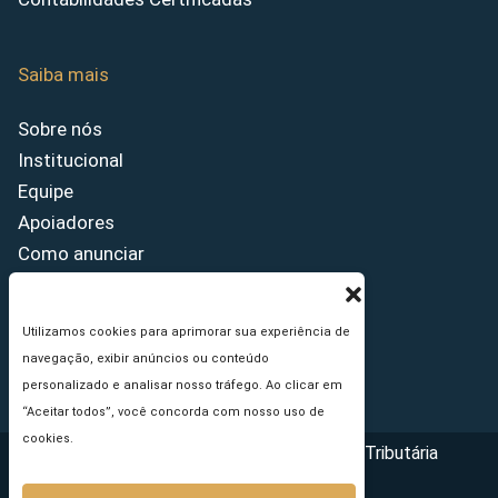
Saiba mais
Sobre nós
Institucional
Equipe
Apoiadores
Como anunciar
Fale conosco
Termos de uso
Utilizamos cookies para aprimorar sua experiência de
Política de privacidade
navegação, exibir anúncios ou conteúdo
Princípios Editoriais
personalizado e analisar nosso tráfego. Ao clicar em
“Aceitar todos”, você concorda com nosso uso de
cookies.
Copyright © 2026 - Portal da Reforma Tributária