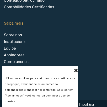
Conteúdo patrocinado
Contabilidades Certificadas
Saiba mais
Sobre nós
Institucional
Equipe
Apoiadores
Como anunciar
Fale conosco
Termos de uso
Utilizamos cookies para aprimorar sua experiência de
Política de privacidade
navegação, exibir anúncios ou conteúdo
Princípios Editoriais
personalizado e analisar nosso tráfego. Ao clicar em
“Aceitar todos”, você concorda com nosso uso de
cookies.
Copyright © 2026 - Portal da Reforma Tributária