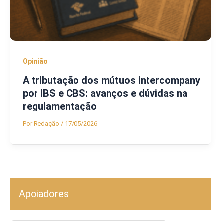
Opinião
A tributação dos mútuos intercompany
por IBS e CBS: avanços e dúvidas na
regulamentação
Por
Redação
/
17/05/2026
Apoiadores