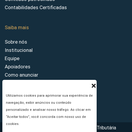
Contabilidades Certificadas
Saiba mais
Sobre nós
Institucional
Equipe
Apoiadores
Como anunciar
Fale conosco
Termos de uso
Utilizamos cookies para aprimorar sua experiência de
Política de privacidade
navegação, exibir anúncios ou conteúdo
Princípios Editoriais
personalizado e analisar nosso tráfego. Ao clicar em
“Aceitar todos”, você concorda com nosso uso de
cookies.
Copyright © 2026 - Portal da Reforma Tributária