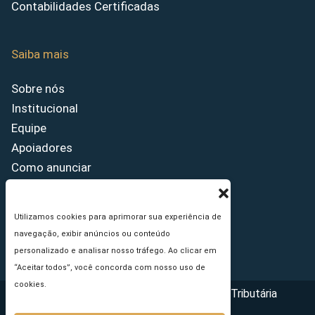
Contabilidades Certificadas
Saiba mais
Sobre nós
Institucional
Equipe
Apoiadores
Como anunciar
Fale conosco
Termos de uso
Utilizamos cookies para aprimorar sua experiência de
Política de privacidade
navegação, exibir anúncios ou conteúdo
Princípios Editoriais
personalizado e analisar nosso tráfego. Ao clicar em
“Aceitar todos”, você concorda com nosso uso de
cookies.
Copyright © 2026 - Portal da Reforma Tributária