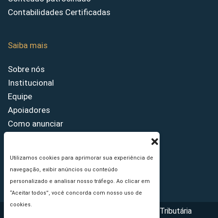
Contabilidades Certificadas
Saiba mais
Sobre nós
Institucional
Equipe
Apoiadores
Como anunciar
Fale conosco
Termos de uso
Utilizamos cookies para aprimorar sua experiência de
Política de privacidade
navegação, exibir anúncios ou conteúdo
Princípios Editoriais
personalizado e analisar nosso tráfego. Ao clicar em
“Aceitar todos”, você concorda com nosso uso de
cookies.
Copyright © 2026 - Portal da Reforma Tributária