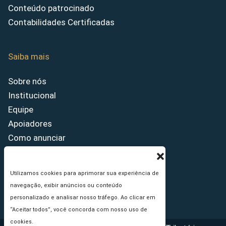
Conteúdo patrocinado
Contabilidades Certificadas
Saiba mais
Sobre nós
Institucional
Equipe
Apoiadores
Como anunciar
Fale conosco
Termos de uso
Utilizamos cookies para aprimorar sua experiência de
Política de privacidade
navegação, exibir anúncios ou conteúdo
Princípios Editoriais
personalizado e analisar nosso tráfego. Ao clicar em
“Aceitar todos”, você concorda com nosso uso de
cookies.