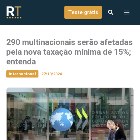
o
Ir para o conteúdo
conteúdo
Teste grátis
290 multinacionais serão afetadas
pela nova taxação mínima de 15%;
entenda
Internacional
27/10/2024