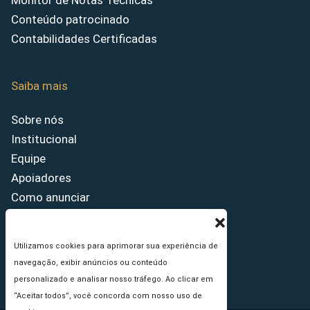
Monitor de Notas Técnicas
Conteúdo patrocinado
Contabilidades Certificadas
Saiba mais
Sobre nós
Institucional
Equipe
Apoiadores
Como anunciar
Fale conosco
Termos de uso
Utilizamos cookies para aprimorar sua experiência de
Política de privacidade
navegação, exibir anúncios ou conteúdo
Princípios Editoriais
personalizado e analisar nosso tráfego. Ao clicar em
“Aceitar todos”, você concorda com nosso uso de