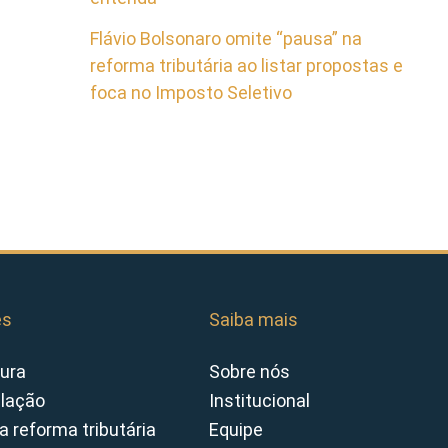
Flávio Bolsonaro omite “pausa” na
reforma tributária ao listar propostas e
foca no Imposto Seletivo
es
Saiba mais
ura
Sobre nós
slação
Institucional
a reforma tributária
Equipe