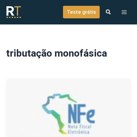
o
Ir para o conteúdo
conteúdo
Teste grátis
tributação monofásica