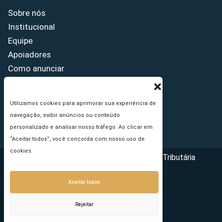
Sobre nós
Institucional
Equipe
Apoiadores
Como anunciar
Fale conosco
Termos de uso
Utilizamos cookies para aprimorar sua experiência de
Política de privacidade
navegação, exibir anúncios ou conteúdo
Princípios Editoriais
personalizado e analisar nosso tráfego. Ao clicar em
“Aceitar todos”, você concorda com nosso uso de
cookies.
Copyright © 2026 - Portal da Reforma Tributária
Aceitar todos
Rejeitar