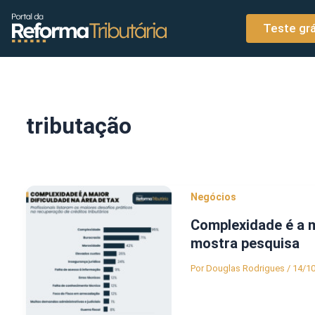
o
Ir para o conteúdo
conteúdo
Teste grá
tributação
Negócios
Complexidade é a m
mostra pesquisa
Por
Douglas Rodrigues
/
14/1