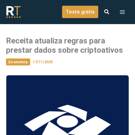
o
Ir para o conteúdo
conteúdo
Teste grátis
Receita atualiza regras para
prestar dados sobre criptoativos
Economia
17/11/2025