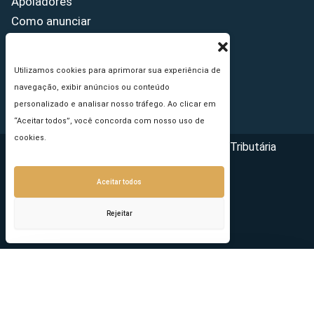
Apoiadores
Como anunciar
Fale conosco
Termos de uso
Utilizamos cookies para aprimorar sua experiência de
Política de privacidade
navegação, exibir anúncios ou conteúdo
Princípios Editoriais
personalizado e analisar nosso tráfego. Ao clicar em
“Aceitar todos”, você concorda com nosso uso de
cookies.
Copyright © 2026 - Portal da Reforma Tributária
Aceitar todos
Rejeitar
Seu e-mail