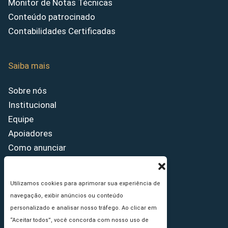
Monitor de Notas Técnicas
Conteúdo patrocinado
Contabilidades Certificadas
Saiba mais
Sobre nós
Institucional
Equipe
Apoiadores
Como anunciar
Fale conosco
Termos de uso
Utilizamos cookies para aprimorar sua experiência de
Política de privacidade
navegação, exibir anúncios ou conteúdo
Princípios Editoriais
personalizado e analisar nosso tráfego. Ao clicar em
“Aceitar todos”, você concorda com nosso uso de