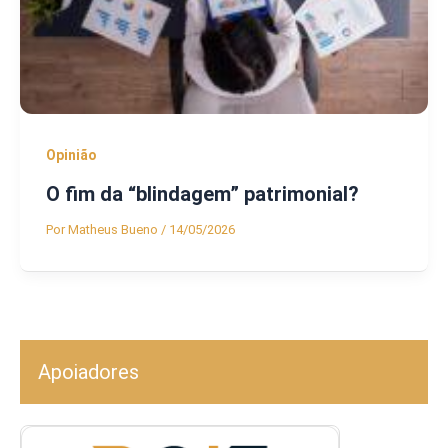
Opinião
O fim da “blindagem” patrimonial?
Por
Matheus Bueno
/
14/05/2026
Apoiadores