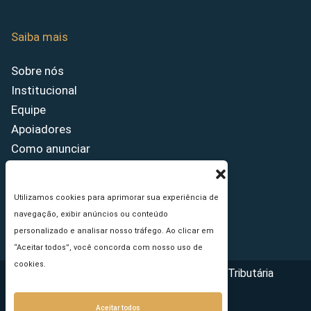
Saiba mais
Sobre nós
Institucional
Equipe
Apoiadores
Como anunciar
Fale conosco
Termos de uso
Utilizamos cookies para aprimorar sua experiência de
Política de privacidade
navegação, exibir anúncios ou conteúdo
Princípios Editoriais
personalizado e analisar nosso tráfego. Ao clicar em
“Aceitar todos”, você concorda com nosso uso de
cookies.
Copyright © 2026 - Portal da Reforma Tributária
Aceitar todos