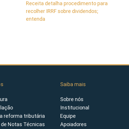
Receita detalha procedimento para
recolher IRRF sobre dividendos;
entenda
es
Saiba mais
ura
Sobre nós
slação
Institucional
a reforma tributária
Equipe
 de Notas Técnicas
Apoiadores