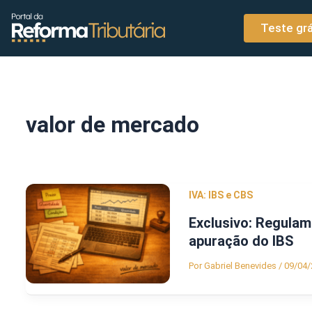
o
Ir para o conteúdo
conteúdo
Teste grá
valor de mercado
IVA: IBS e CBS
Exclusivo: Regulam
apuração do IBS
Por
Gabriel Benevides
/
09/04/