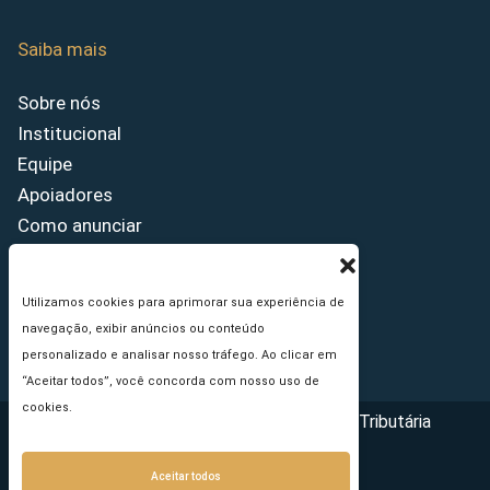
Saiba mais
Sobre nós
Institucional
Equipe
Apoiadores
Como anunciar
Fale conosco
Termos de uso
Utilizamos cookies para aprimorar sua experiência de
Política de privacidade
navegação, exibir anúncios ou conteúdo
Princípios Editoriais
personalizado e analisar nosso tráfego. Ao clicar em
“Aceitar todos”, você concorda com nosso uso de
cookies.
Copyright © 2026 - Portal da Reforma Tributária
Aceitar todos