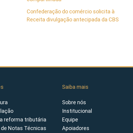
Confederação do comércio solicita à
Receita divulgação antecipada da CBS
es
Saiba mais
ura
Sobre nós
slação
Institucional
a reforma tributária
Equipe
 de Notas Técnicas
Apoiadores