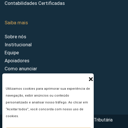
Contabilidades Certificadas
Saiba mais
Sobre nós
Institucional
Equipe
Apoiadores
Como anunciar
Fale conosco
Termos de uso
Utilizamos cookies para aprimorar sua experiência de
Política de privacidade
navegação, exibir anúncios ou conteúdo
Princípios Editoriais
personalizado e analisar nosso tráfego. Ao clicar em
“Aceitar todos”, você concorda com nosso uso de
cookies.
Copyright © 2026 - Portal da Reforma Tributária