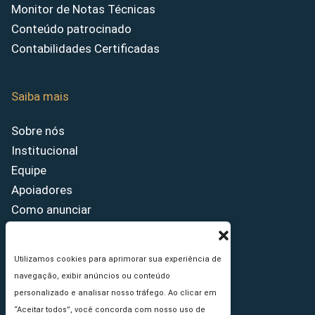
Monitor de Notas Técnicas
Conteúdo patrocinado
Contabilidades Certificadas
Saiba mais
Sobre nós
Institucional
Equipe
Apoiadores
Como anunciar
Fale conosco
Termos de uso
Utilizamos cookies para aprimorar sua experiência de
Política de privacidade
navegação, exibir anúncios ou conteúdo
Princípios Editoriais
personalizado e analisar nosso tráfego. Ao clicar em
“Aceitar todos”, você concorda com nosso uso de