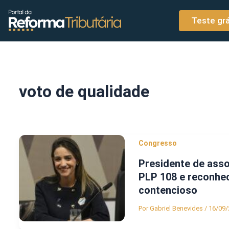
o
Ir para o conteúdo
conteúdo
Teste grá
voto de qualidade
Congresso
Presidente de ass
PLP 108 e reconhe
contencioso
Por
Gabriel Benevides
/
16/09/