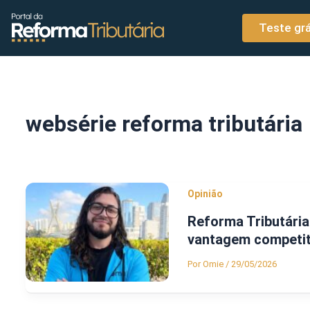
o
Ir para o conteúdo
conteúdo
Teste grá
websérie reforma tributária
Opinião
Reforma Tributária
vantagem competit
Por
Omie
/
29/05/2026