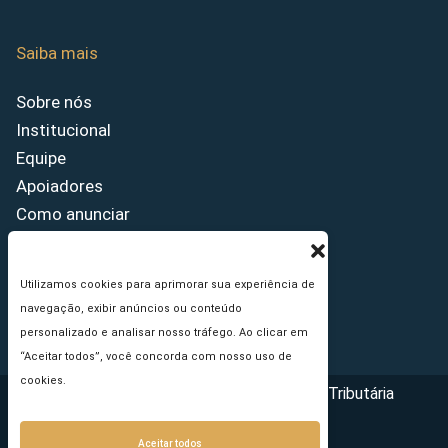
Saiba mais
Sobre nós
Institucional
Equipe
Apoiadores
Como anunciar
Fale conosco
Termos de uso
Utilizamos cookies para aprimorar sua experiência de
Política de privacidade
navegação, exibir anúncios ou conteúdo
Princípios Editoriais
personalizado e analisar nosso tráfego. Ao clicar em
“Aceitar todos”, você concorda com nosso uso de
cookies.
Copyright © 2026 - Portal da Reforma Tributária
Aceitar todos