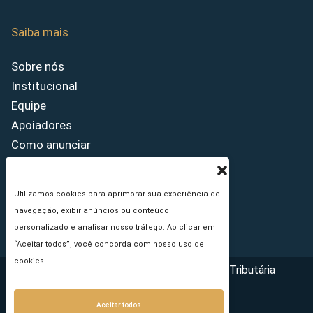
Saiba mais
Sobre nós
Institucional
Equipe
Apoiadores
Como anunciar
Fale conosco
Termos de uso
Utilizamos cookies para aprimorar sua experiência de
Política de privacidade
navegação, exibir anúncios ou conteúdo
Princípios Editoriais
personalizado e analisar nosso tráfego. Ao clicar em
“Aceitar todos”, você concorda com nosso uso de
cookies.
Copyright © 2026 - Portal da Reforma Tributária
Aceitar todos