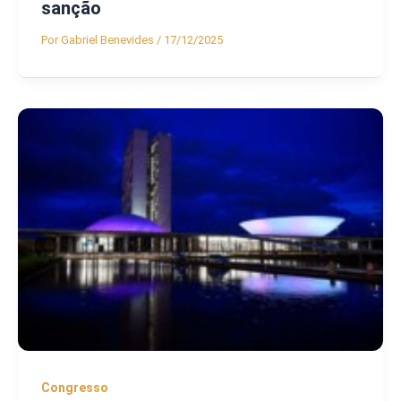
sanção
Por
Gabriel Benevides
/
17/12/2025
Congresso