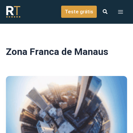
o
Ir para o conteúdo
conteúdo
Teste grátis
Zona Franca de Manaus