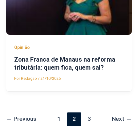
Opinião
Zona Franca de Manaus na reforma
tributária: quem fica, quem sai?
Por
Redação
/
21/10/2025
←
Previous
1
2
3
Next
→