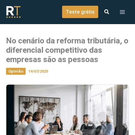
o
Ir para o conteúdo
conteúdo
Teste grátis
No cenário da reforma tributária, o
diferencial competitivo das
empresas são as pessoas
Opinião
19/07/2025