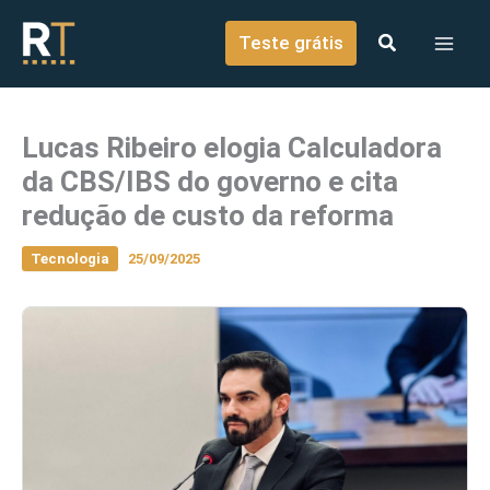
o
Ir para o conteúdo
conteúdo
Teste grátis
Lucas Ribeiro elogia Calculadora
da CBS/IBS do governo e cita
redução de custo da reforma
Tecnologia
25/09/2025