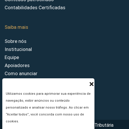
Contabilidades Certificadas
Saiba mais
Sobre nós
Institucional
Equipe
Apoiadores
Como anunciar
Fale conosco
Termos de uso
Utilizamos cookies para aprimorar sua experiência de
Política de privacidade
navegação, exibir anúncios ou conteúdo
Princípios Editoriais
personalizado e analisar nosso tráfego. Ao clicar em
“Aceitar todos”, você concorda com nosso uso de
cookies.
Copyright © 2026 - Portal da Reforma Tributária