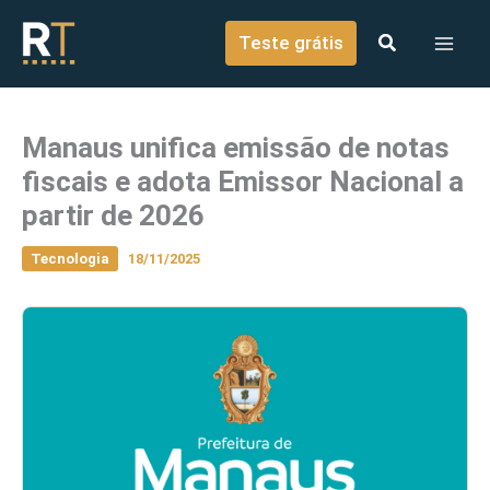
o
Ir para o conteúdo
conteúdo
Teste grátis
Manaus unifica emissão de notas
fiscais e adota Emissor Nacional a
partir de 2026
Tecnologia
18/11/2025