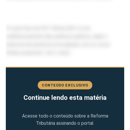
“A outra face do PLP 108 de 2021 é a do
subfinanciamento das políticas públicas, dado o
potencial de perda de arrecadação com os novos
limites propostos”
, diz o texto.
CONTEÚDO EXCLUSIVO
Continue lendo esta matéria
Acesse todo o conteúdo sobre a Reforma
Tributária assinando o portal.