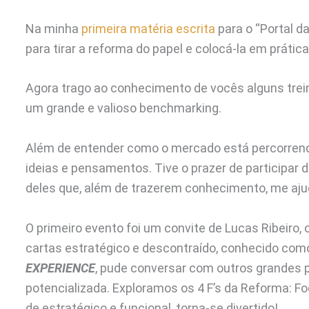
Na minha
primeira matéria escrita
para o “Portal da
para tirar a reforma do papel e colocá-la em práti
Agora trago ao conhecimento de vocês alguns trei
um grande e valioso benchmarking.
Além de entender como o mercado está percorren
ideias e pensamentos. Tive o prazer de participar 
deles que, além de trazerem conhecimento, me ajud
O primeiro evento foi um convite de Lucas Ribeiro,
cartas estratégico e descontraído, conhecido co
EXPERIENCE
, pude conversar com outros grandes pr
potencializada. Exploramos os 4 F’s da Reforma: Foc
de estratégico e funcional, torna-se divertido!