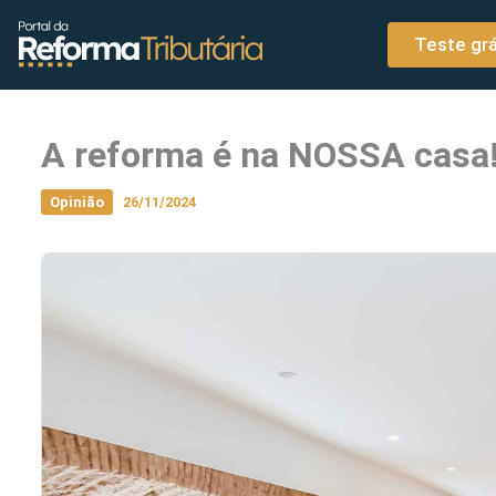
o
Ir para o conteúdo
conteúdo
Teste grá
A reforma é na NOSSA casa
Opinião
26/11/2024