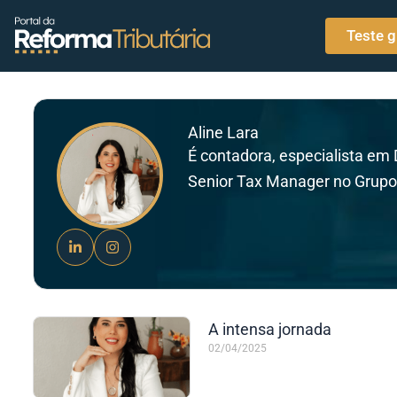
o
Ir para o conteúdo
conteúdo
Teste g
Aline Lara
É contadora, especialista em 
Senior Tax Manager no Grupo 
A intensa jornada
02/04/2025