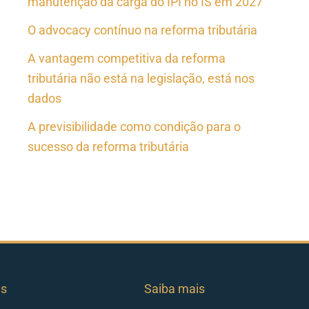
manutenção da carga do IPI no IS em 2027
O advocacy contínuo na reforma tributária
A vantagem competitiva da reforma
tributária não está na legislação, está nos
dados
A previsibilidade como condição para o
sucesso da reforma tributária
es
Saiba mais