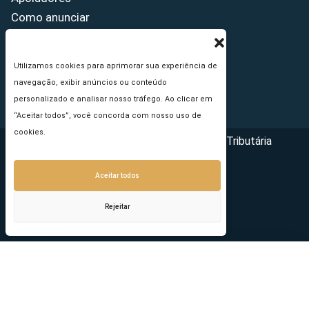
Como anunciar
Fale conosco
Termos de uso
Utilizamos cookies para aprimorar sua experiência de
Política de privacidade
navegação, exibir anúncios ou conteúdo
Princípios Editoriais
personalizado e analisar nosso tráfego. Ao clicar em
“Aceitar todos”, você concorda com nosso uso de
cookies.
Copyright © 2026 - Portal da Reforma Tributária
Aceitar todos
Rejeitar
Seu e-mail