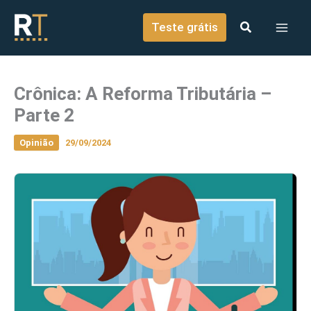
o
Ir para o conteúdo
conteúdo
Teste grátis
Crônica: A Reforma Tributária –
Parte 2
Opinião
29/09/2024