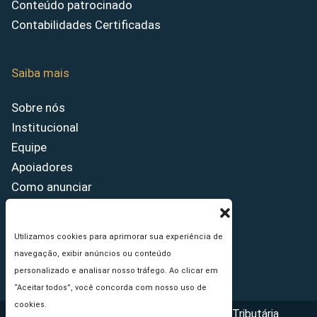
Conteúdo patrocinado
Contabilidades Certificadas
Saiba mais
Sobre nós
Institucional
Equipe
Apoiadores
Como anunciar
Fale conosco
Termos de uso
Utilizamos cookies para aprimorar sua experiência de
Política de privacidade
navegação, exibir anúncios ou conteúdo
Princípios Editoriais
personalizado e analisar nosso tráfego. Ao clicar em
“Aceitar todos”, você concorda com nosso uso de
cookies.
Copyright © 2026 - Portal da Reforma Tributária