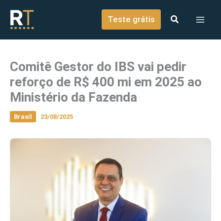
o
Ir para o conteúdo
conteúdo
Teste grátis
Comitê Gestor do IBS vai pedir
reforço de R$ 400 mi em 2025 ao
Ministério da Fazenda
Brasil
23/08/2025