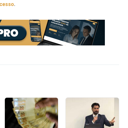
acesso
.