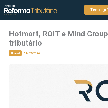
o
Ir para o conteúdo
conteúdo
Teste grá
Hotmart, ROIT e Mind Grou
tributário
Brasil
11/02/2026