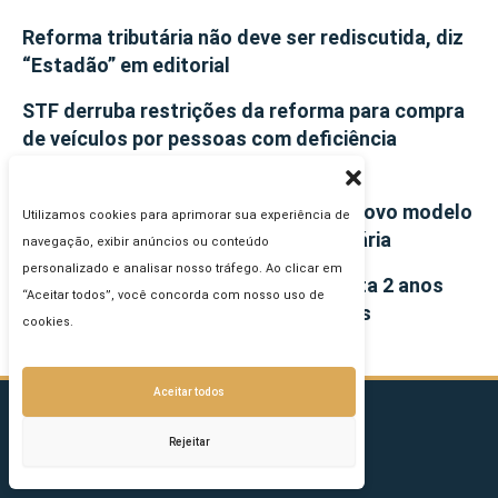
Reforma tributária não deve ser rediscutida, diz
“Estadão” em editorial
STF derruba restrições da reforma para compra
de veículos por pessoas com deficiência
intelectual
O Ato Conjunto RFB/CGIBS nº 4: um novo modelo
Utilizamos cookies para aprimorar sua experiência de
de implementação da reforma tributária
navegação, exibir anúncios ou conteúdo
personalizado e analisar nosso tráfego. Ao clicar em
Portal da Reforma Tributária completa 2 anos
“Aceitar todos”, você concorda com nosso uso de
com apoio de empresas e instituições
cookies.
Aceitar todos
Rejeitar