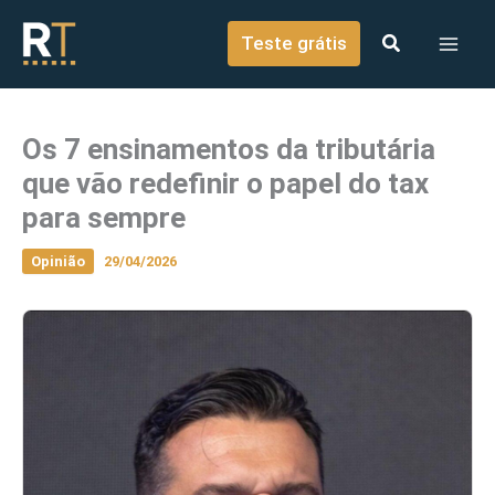
o
Ir para o conteúdo
conteúdo
Teste grátis
Os 7 ensinamentos da tributária
que vão redefinir o papel do tax
para sempre
Opinião
29/04/2026