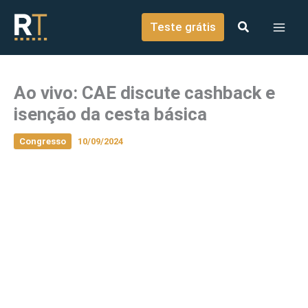
o
Ir para o conteúdo
conteúdo
Teste grátis
Ao vivo: CAE discute cashback e
isenção da cesta básica
Congresso
10/09/2024