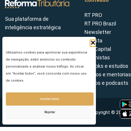
RT PRO
Sua plataforma de
RT PRO Brazil
inteligência estratégica
Newsletter
Revista
Tax Capital
Utilizamos cookies para aprimorar sua experiência
Colunistas
de navegação, exibir anúncios ou conteúdo
E-books e estudos
personalizado e analisar nosso tráfego. Ao clicar
Cursos e mentorias
em “Aceitar todos”, você concorda com nosso uso
de cookies.
Vídeos e podcasts
Aceitar todos
Copyright © 2026 - 
Rejeitar
Seu e-mail