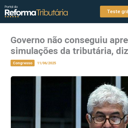
o
Ir para o conteúdo
conteúdo
Teste grá
Governo não conseguiu apre
simulações da tributária, di
Congresso
11/06/2025