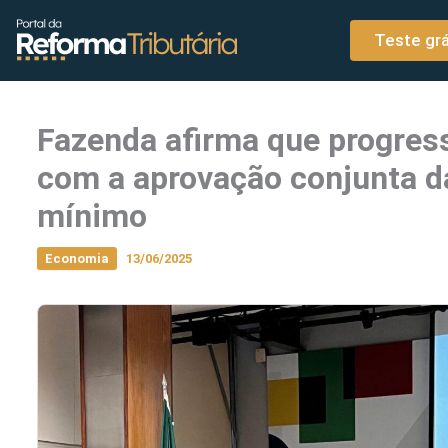
o
Ir para o conteúdo
conteúdo
Teste grá
Fazenda afirma que progress
com a aprovação conjunta d
mínimo
Economia
13/06/2025