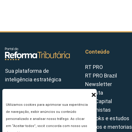
Conteúdo
RT PRO
Sua plataforma de
RT PRO Brazil
inteligência estratégica
Newsletter
Revista
Tax Capital
Utilizamos cookies para aprimorar sua experiência
Colunistas
de navegação, exibir anúncios ou conteúdo
E-books e estudos
personalizado e analisar nosso tráfego. Ao clicar
Cursos e mentorias
em “Aceitar todos”, você concorda com nosso uso