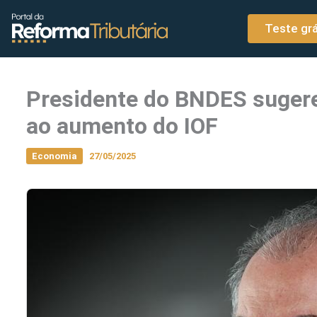
o
Ir para o conteúdo
conteúdo
Teste grá
Presidente do BNDES sugere
ao aumento do IOF
Economia
27/05/2025