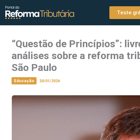
o
Ir para o conteúdo
conteúdo
Teste grá
“Questão de Princípios”: liv
análises sobre a reforma tr
São Paulo
Educação
20/01/2026