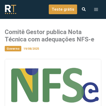
o
Ir para o conteúdo
conteúdo
Teste grátis
Comitê Gestor publica Nota
Técnica com adequações NFS-e
Governo
19/08/2025