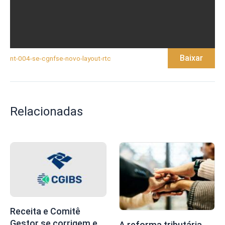
Baixar
nt-004-se-cgnfse-novo-layout-rtc
Relacionadas
Receita e Comitê
Gestor se corrigem e
A reforma tributária