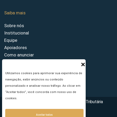
Saiba mais
Sobre nós
Institucional
Equipe
Apoiadores
Como anunciar
Fale conosco
Termos de uso
Utilizamos cookies para aprimorar sua experiência de
Política de privacidade
navegação, exibir anúncios ou conteúdo
Princípios Editoriais
personalizado e analisar nosso tráfego. Ao clicar em
“Aceitar todos”, você concorda com nosso uso de
cookies.
Copyright © 2026 - Portal da Reforma Tributária
Aceitar todos